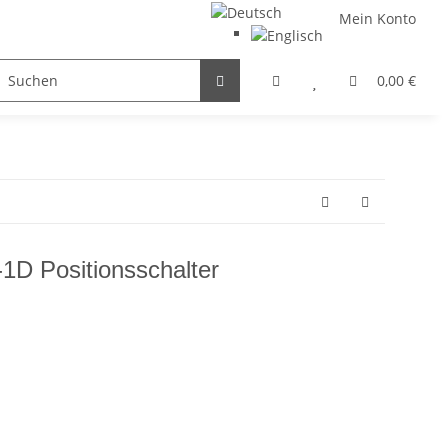
Mein Konto
FILTER / DROSSEL
GETRIEBEMOTOREN
HYDRAULI
0,00 €
D Positionsschalter