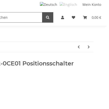
Mein Konto
FILTER / DROSSEL
GETRIEBEMOTOREN
0,00 €
HYDRAUL
-0CE01 Positionsschalter