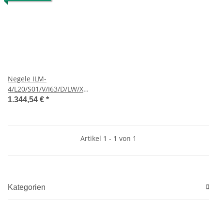
Negele ILM-
4/L20/S01/V/I63/D/LW/X
Leitfähigkeitssensor
1.344,54 €
*
110002205927/001
Artikel 1 - 1 von 1
Kategorien