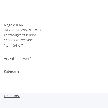
Negele ILM-
4/L20/S01/V/I63/D/LW/X
Leitfähigkeitssensor
110002205927/001
1.344,54 €
*
Artikel 1 - 1 von 1
Kategorien
Über uns